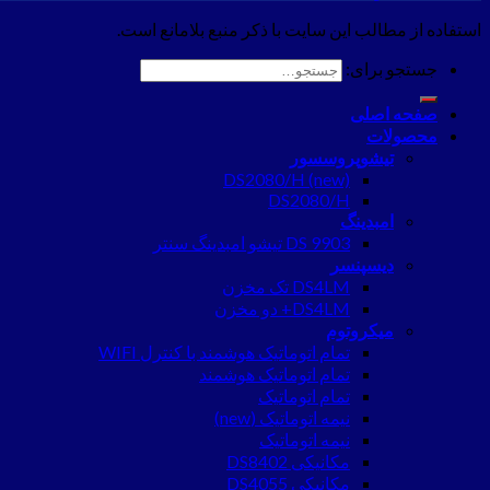
استفاده از مطالب این سایت با ذکر منبع بلامانع است.
جستجو برای:
صفحه اصلی
محصولات
تیشوپروسسور
DS2080/H (new)
DS2080/H
امبدینگ
DS 9903 تیشو امبدینگ سنتر
دیسپنسر
DS4LM تک مخزن
DS4LM+ دو مخزن
میکروتوم
تمام اتوماتیک هوشمند با کنترل WIFI
تمام اتوماتیک هوشمند
تمام اتوماتیک
نیمه اتوماتیک (new)
نیمه اتوماتیک
مکانیکی DS8402
مکانیکی DS4055