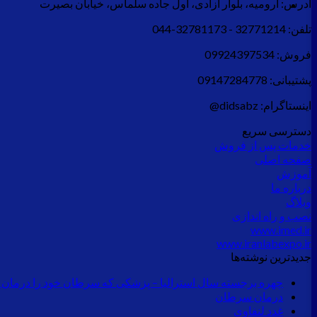
آدرس:
ارومیه، بلوار آزادی، اول جاده سلماس، خیابان بصیرت
تلفن:
32771214 - 32781173-044
فروش:
09924397534
پشتیبانی:
09147284778
اینستاگرام:
didsabz@
دسترسی سریع
خدمات پس از فروش
صفحه اصلی
آموزش
درباره ما
وبلاگ
نصب و راه اندازی
www.imed.ir
www.iranlabexpo.ir
جدید‌ترین نوشته‌ها
چهره برجسته سال استرالیا – پزشکی که سرطان خود را درمان 
درمان سرطان
غدد لنفاوی