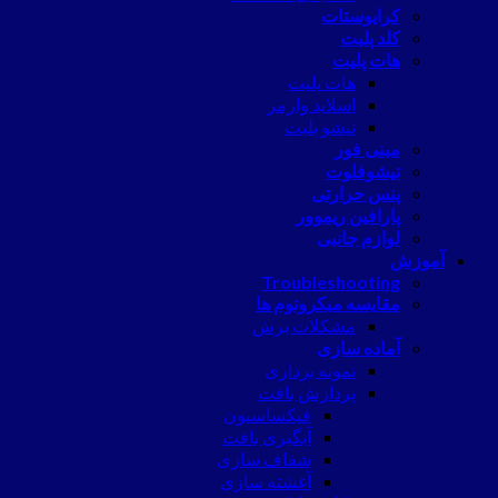
کرایوستات
کلد پلیت
هات پلیت
هات پلیت
اسلاید وارمر
تیشو پلیت
مینی فور
تیشوفلوت
پنس حرارتی
پارافین ریموور
لوازم جانبی
آموزش
Troubleshooting
مقایسه میکروتوم ها
مشکلات برش
آماده سازی
نمونه برداری
پردازش بافت
فیکساسیون
آبگیری بافت
شفاف سازی
آغشته سازی