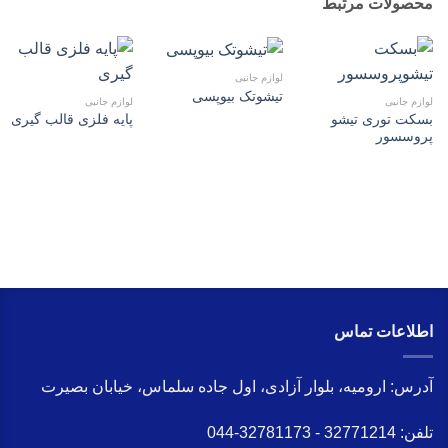
محصولات مرتبط
لوازم جانبی
تیشوتک بیوپسی
لوازم جانبی
لوازم جانبی
بسکت توری تیشو
پایه فلزی قالب گیری
پروسسور
اطلاعات تماس
آدرس:
ارومیه، بلوار آزادی، اول جاده سلماس، خیابان بصیرت
تلفن:
32771214 - 32781173-044