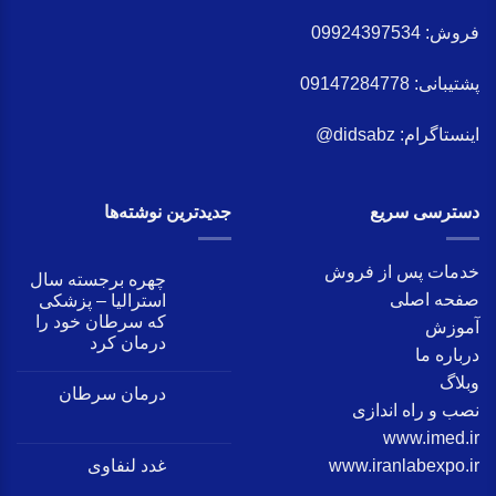
فروش:
09924397534
پشتیبانی:
09147284778
اینستاگرام:
didsabz@
دسترسی سریع
جدید‌ترین نوشته‌ها
خدمات پس از فروش
چهره برجسته سال
صفحه اصلی
استرالیا – پزشکی
که سرطان خود را
آموزش
درمان کرد
درباره ما
وبلاگ
درمان سرطان
نصب و راه اندازی
www.imed.ir
www.iranlabexpo.ir
غدد لنفاوی