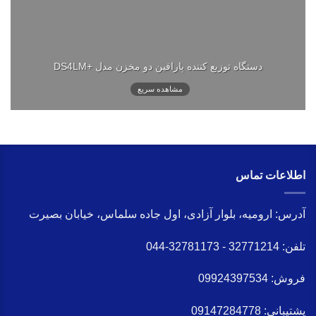
دستگاه توزیع کننده پارافین دو مخزن مدل +DS4LM
مشاهده سریع
اطلاعات تماس
آدرس:
ارومیه، بلوار آزادی، اول جاده سلماس، خیابان بصیرت
تلفن:
32771214 - 32781173-044
فروش:
09924397534
پشتیبانی:
09147284778