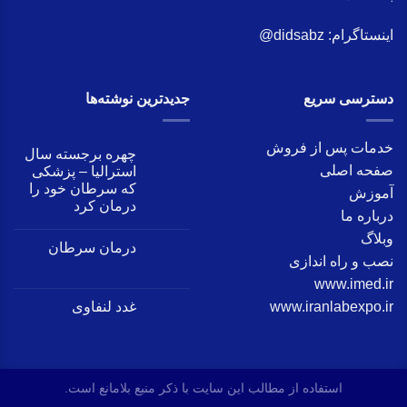
اینستاگرام:
didsabz@
دسترسی سریع
جدید‌ترین نوشته‌ها
خدمات پس از فروش
چهره برجسته سال
صفحه اصلی
استرالیا – پزشکی
که سرطان خود را
آموزش
درمان کرد
درباره ما
وبلاگ
درمان سرطان
نصب و راه اندازی
www.imed.ir
www.iranlabexpo.ir
غدد لنفاوی
استفاده از مطالب این سایت با ذکر منبع بلامانع است.