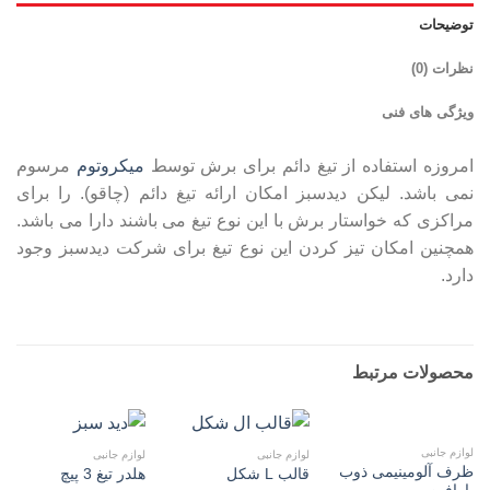
توضیحات
نظرات (0)
ویژگی های فنی
امروزه استفاده از تیغ دائم برای برش توسط
میکروتوم
مرسوم
نمی باشد. لیکن دیدسبز امکان ارائه تیغ دائم (چاقو). را برای
مراکزی که خواستار برش با این نوع تیغ می باشند دارا می باشد.
همچنین امکان تیز کردن این نوع تیغ برای شرکت دیدسبز وجود
دارد.
محصولات مرتبط
لوازم جانبی
لوازم جانبی
لوازم جانبی
ظرف آلومینیمی ذوب
قالب L شکل
هلدر تیغ 3 پیچ