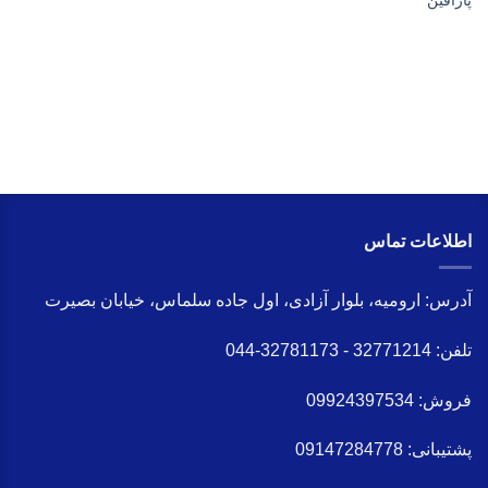
پارافین
اطلاعات تماس
آدرس:
ارومیه، بلوار آزادی، اول جاده سلماس، خیابان بصیرت
تلفن:
32771214 - 32781173-044
فروش:
09924397534
پشتیبانی:
09147284778