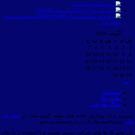
کرایوستات
پنس حرارتی الکتریکی مدل DS9901
میکروتوم مدل (NEW) DS4055 مخصوص صنایع
بسته بندی
آگوست 2026
ش
ی
د
س
چ
پ
ج
7
6
5
4
3
2
1
14
13
12
11
10
9
8
21
20
19
18
17
16
15
28
27
26
25
24
23
22
31
30
29
« مه
توضیحات
نظرات (0)
ویژگی های فنی
امروزه برای پردازش بافت های نمونه گیری شده از
تیشو تک
های
(تیشو کاست های ) درب دار استفاده می شود.
این تیشو تک ها تولید شرکت دیدسبز هستند. و با استفاده از با دوام