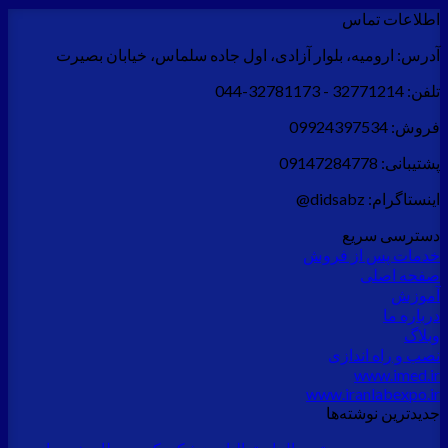
اطلاعات تماس
آدرس:
ارومیه، بلوار آزادی، اول جاده سلماس، خیابان بصیرت
تلفن:
32771214 - 32781173-044
فروش:
09924397534
پشتیبانی:
09147284778
اینستاگرام:
didsabz@
دسترسی سریع
خدمات پس از فروش
صفحه اصلی
آموزش
درباره ما
وبلاگ
نصب و راه اندازی
www.imed.ir
www.iranlabexpo.ir
جدید‌ترین نوشته‌ها