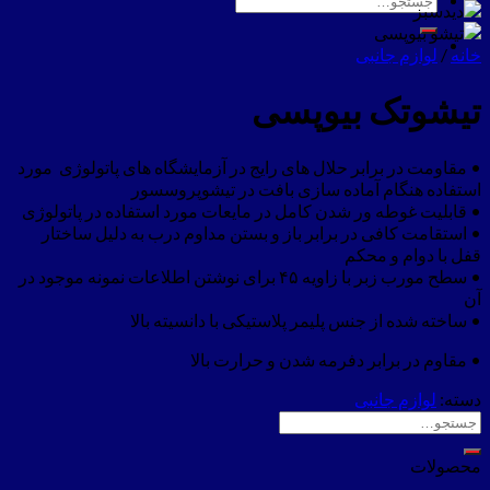
برای:
خانه
/
لوازم جانبی
تیشوتک بیوپسی
• مقاومت در برابر حلال های رایج در آزمایشگاه های پاتولوژی مورد
استفاده هنگام آماده سازی بافت در تیشوپروسسور
• قابلیت غوطه ور شدن کامل در مایعات مورد استفاده در پاتولوژی
• استقامت کافی در برابر باز و بستن مداوم درب به دلیل ساختار
قفل با دوام و محکم
• سطح مورب زبر با زاویه ۴۵ برای نوشتن اطلاعات نمونه موجود در
آن
• ساخته شده از جنس پلیمر پلاستیکی با دانسیته بالا
• مقاوم در برابر دفرمه شدن و حرارت بالا
دسته:
لوازم جانبی
جستجو
برای:
محصولات