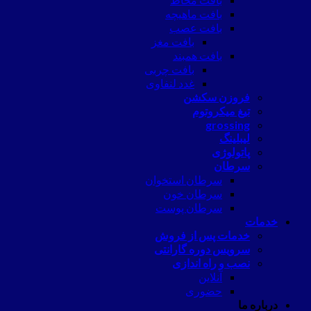
بافت ماهیچه
بافت عصب
بافت مغز
بافت همبند
بافت چربی
غدد لنفاوی
فروزن سکشن
تیغ میکروتوم
grossing
لیبلینگ
پاتولوژی
سرطان
سرطان استخوان
سرطان خون
سرطان پوست
خدمات
خدمات پس از فروش
سرویس دوره گارانتی
نصب و راه اندازی
آنلاین
حضوری
درباره ما