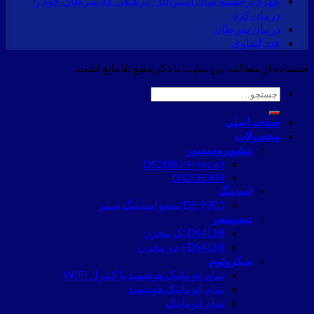
چهره برجسته سال استرالیا – پزشکی که سرطان خود را
درمان کرد
درمان سرطان
غدد لنفاوی
استفاده از مطالب این سایت با ذکر منبع بلامانع است.
جستجو
برای:
صفحه اصلی
محصولات
تیشوپروسسور
DS2080/H (new)
DS2080/H
امبدینگ
DS 9903 تیشو امبدینگ سنتر
دیسپنسر
DS4LM تک مخزن
DS4LM+ دو مخزن
میکروتوم
تمام اتوماتیک هوشمند با کنترل WIFI
تمام اتوماتیک هوشمند
تمام اتوماتیک