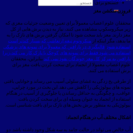
جستجو برای:
فروزن سکشن مغز
محققان علوم اعصاب معمولاً برای تعیین وضعیت جزئیات مغزی که
زیر میکروسکوپ مشاهده می کنند، نیاز به دیدن برش هایی از کل
مغز دارند. مغز باید سخت شود تا امکان گرفتن برش های نازک را به
ما بدهد، مگر اینکه از
میکروتوم تیغه ارتعاشی که بسیار کندتر است
استفاده شود
.
قالبگیری در پارافین که معمولاً برای نمونه های پزشکی
استفاده می شود فقط برای نمونه های کوچک یا نازک کار می کند،زیرا
پارافین به مرکز کل مغز جوندگان نفوذ نمی کند
بنابراین، محققان
علوم اعصاب معمولا از انجماد برای سخت کردن بافت مغز برای
برش استفاده می کنند.
از طرفی یخ زدگی به غشای سلولی آسیب می رساند و خوانایی بافتی
نمونه های بیولوژیکی را کاهش می دهد. این بحث در مورد چرایی،
عواقب، و چگونگی به حداقل رساندن یا جلوگیری از آسیب در هنگام
استفاده از انجماد به عنوان وسیله ای برای سخت کردن بافت
بیولوژیکی به منظور برش بخش های نازک برای بافت شناسی است.
اشکال مختلف آب در هنگام انجماد:
آب خالص می تواند در حالت جامد به سه شکل وجود داشته باشد. دو