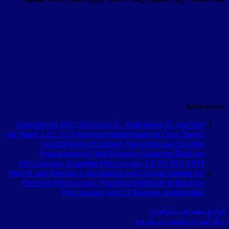
References
Jongebloed, W.L., Stokroos, D., Kalicharan, D., and Van
der Want, J.J.L. Is Cryopreservation Superior Over Tannic
Acid/Arginine/Osmium Tetroxide non-Coating
Preparation in Field Emission Scanning Electron
Microscopy. Scanning Microscopy 13: 93-109, 1999.
Reid N. and Beesley J. Sectioning and Cryosectioning for
Electron Microscopy. Practical Methods in Electron
Microscopy, Vol 13, Elsevier, Amsterdam
لوازم مصرفی پاتولوژی
رنگ آمیزی ماسون تریکروم