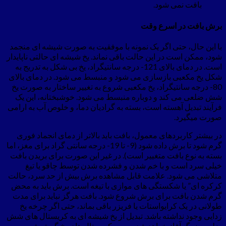
بافت نمی شود.
برش بافت در اسرع وقت
با این حال، حتی اگر یک نمونه با موفقیت به صورت شیشه ای منجمد
شود، ممکن است در این حالت باقی نماند. یخ شیشه ای حالتی ناپایدار
است. در دمای بالای 121- درجه سانتیگراد، یخ بی شکل به تدریج به
شکل یخ مکعبی بازسازی می شود و منبسط می شود. در دمای بالای
80- درجه سانتیگراد، یخ مکعبی شروع به تغییر ساختار به صورت یخ
شش ضلعی می کند و دوباره منبسط می شود. خوشبختانه، این یک
فرآیند تبدیل آهسته است، بسته به گرادیان دما، و خلوص آب به ارامی
صورت میگیرد.
در بیشتر کاربردهای معمول، بافت باید بالاتر از دمای انجماد فوری
گرم شود تا برش داده شود (9- تا 19- درجه سانتی گراد برای مغز، اما
بسته به نوع بافت متغییر است). در غیر این صورت برای بریدن بافت
خیلی سرد است و با خم شدن و فشرده شدن توسط چاقو یا تیغ
متلاشی می شود. علامت قابل مشاهده برش بیش از حد سرد، حالت
کرکره ای” یا شکستگی های موازی با تیغه است. برش باید به محض
گرم شدن بافت برای برش شروع شود. بافت هرگز نباید برای مدت
طولانی در یک کرایواستات یا فریزر باقی بماند، حتی اگر چرخه یخ
زدایی وجود نداشته باشد. تبدیل از یخ شیشه ای به کریستال های شش
ضلعی بزرگ آغاز خواهد شد. سپس کریستال های یخ گسترش می