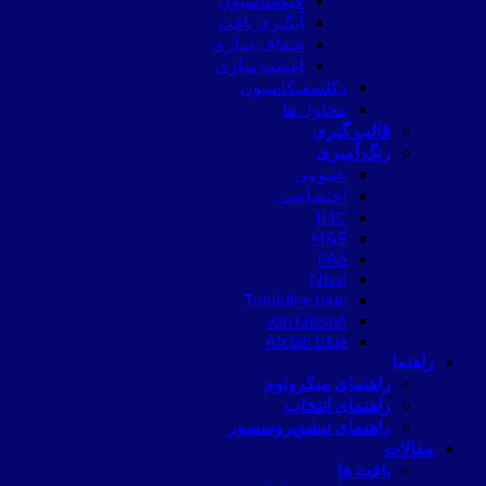
آبگیری بافت
شفاف سازی
آغشته سازی
دکلسفیکاسیون
محلول ها
قالب گیری
رنگ آمیزی
عمومی
اختصاصی
IHC
H&E
PAS
Nissl
Toluidine blue
van Gieson
Alcian blue
راهنما
راهنمای میکروتوم
راهنمای انتخاب
راهنمای تیشوپروسسور
مقالات
بافت ها