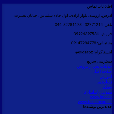
اطلاعات تماس
آدرس:
ارومیه، بلوار آزادی، اول جاده سلماس، خیابان بصیرت
تلفن:
32771214 - 32781173-044
فروش:
09924397534
پشتیبانی:
09147284778
اینستاگرام:
didsabz@
دسترسی سریع
خدمات پس از فروش
صفحه اصلی
آموزش
درباره ما
وبلاگ
نصب و راه اندازی
www.imed.ir
www.iranlabexpo.ir
جدید‌ترین نوشته‌ها