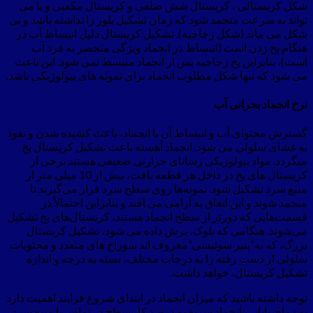
شکل کریستالی ، کریستال شش ضلعی و کریستال مکعبی و یا می
تواند به سرعت منجمد شود که زمان تشکیل بلور را نداشته باشد و بی
شکل می ماند (شکل زجاجیه). تشکیل کریستال دلیل انبساط آب در
هنگام یخ زدن است (انبساط در انجماد ویژگی منحصر به فرد آب
است)، بنابراین یخ زجاجیه پس از انجماد منبسط نمی شود. این باعث
می شود که تنها شکل مطلوب انجماد برای نمونه های بیولوژیکی باشد.
نرخ انجماد بحرانی آب
گسترش محتوای آب و انبساط آن با انجماد، باعث کشیده شدن و نفوذ
به غشای سلولی می شود. انجماد آهسته باعث تشکیل کریستال یخ
میگردد. مواد بیولوژیکی رسانای حرارتی ضعیفی هستند برخی از
کریستال های یخ در داخل هر قطعه بافت، بیش از 10 میلی متر از
منبع سرد تشکیل شود. نمونه‌ها روی سطح سرد قرار می‌گیرند تا
منجمد شوند و این اتفاق به آرامی می افتد و بنابراین احتمالاً در
قسمت‌هایی که دورتر از سطح انجماد هستند، کریستال‌های یخ تشکیل
می‌شوند. هنگامی که بلوک، برش داده می شود، تشکیل کریستال
بزرگ، که به”پنیر سوئیسی”معروف اند سوراخ های متعدد و محتویات
سلولی از دست رفته را به درجات مختلف، بسته به درجه و اندازه
تشکیل کریستال، خواهد داشت.
توجه داشته باشید که میزان انجماد در ابتدای شروع فرایند اهمیت دارد
نه دمای پایانی. انجماد سریع به درصد کل سطح در تماس با منبع سرد،