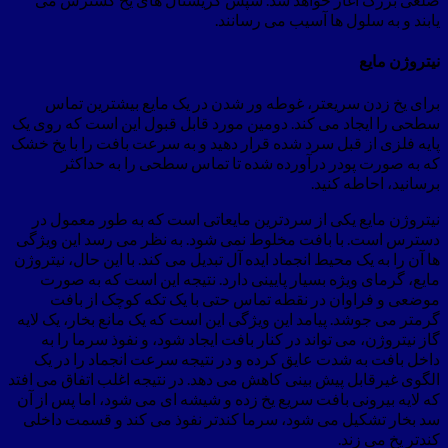
یابند و به سلول ها آسیب می رسانند.
نیتروژن مایع
برای یخ زدن سریعتر، غوطه ور شدن در یک مایع بیشترین تماس
سطحی را ایجاد می کند. دومین مورد قابل قبول این است که روی یک
پایه فلزی از قبل سرد شده قرار دهید و به سرعت بافت را با یخ خشک
که به صورت پودر درآورده شده تا تماس سطحی را به حداکثر
برسانید، احاطه کنید.
نیتروژن مایع یکی از سردترین مایعاتی است که به طور معمول در
دسترس است. با بافت مخلوط نمی شود. به نظر می رسد این ویژگی
ها آن را به یک محیط انجماد ایده آل تبدیل می کند. با این حال، نیتروژن
مایع، گرمای ویژه بسیار پایینی دارد. نتیجه این است که به صورت
موضعی و فراوان در نقطه تماس حتی با یک تکه کوچک از بافت
گرمتر می جوشد. پیامد این ویژگی این است که یک مانع بخار، یک لایه
گاز نیتروژن، می تواند در کنار بافت ایجاد شود، و نفوذ سرما را به
داخل بافت به شدت عایق کرده و در نتیجه سرعت انجماد را در یک
الگوی غیرقابل پیش بینی کاهش می دهد. در نتیجه اغلب اتفاق می افتد
که لایه بیرونی بافت سریع یخ زده و شیشه ای می شود، اما پس از آن
سد بخار تشکیل می شود، سرما کندتر نفوذ می کند و قسمت داخلی
کندتر یخ می زند.