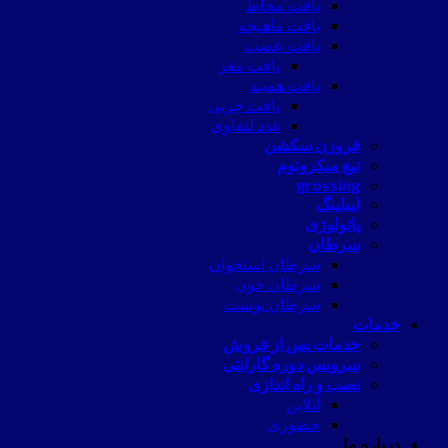
بافت مخاط
بافت ماهیچه
بافت عصب
بافت مغز
بافت همبند
بافت چربی
غدد لنفاوی
فروزن سکشن
تیغ میکروتوم
grossing
لیبلینگ
پاتولوژی
سرطان
سرطان استخوان
سرطان خون
سرطان پوست
خدمات
خدمات پس از فروش
سرویس دوره گارانتی
نصب و راه اندازی
آنلاین
حضوری
درباره ما