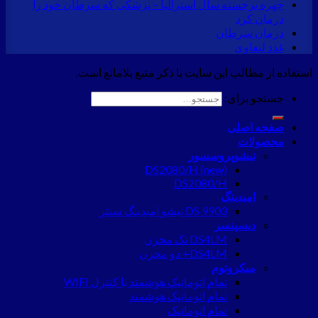
چهره برجسته سال استرالیا – پزشکی که سرطان خود را
درمان کرد
درمان سرطان
غدد لنفاوی
استفاده از مطالب این سایت با ذکر منبع بلامانع است.
جستجو برای:
صفحه اصلی
محصولات
تیشوپروسسور
DS2080/H (new)
DS2080/H
امبدینگ
DS 9903 تیشو امبدینگ سنتر
دیسپنسر
DS4LM تک مخزن
DS4LM+ دو مخزن
میکروتوم
تمام اتوماتیک هوشمند با کنترل WIFI
تمام اتوماتیک هوشمند
تمام اتوماتیک