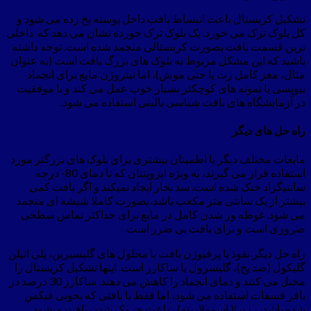
تشکیل کریستال باعث انبساط بافت داخل پوسته یخ زده می شود و
کل بلوک ترک می خورد. یک بلوک ترک خورده نشان می دهد که داخلی
ترین قسمت بافت بصورت کریستالی منجمد شده است. توجه داشته
باشید که این مشکل مربوط به بلوک های بزرگ بافت است (به عنوان
مثال، مغز کامل رت یا حتی موش)، اما نیتروژن مایع برای انجماد
بیوپسی یا نمونه های کوچکتر بسیار خوب عمل می کند و با موفقیت
در آزمایشگاه های بافت شناسی بالینی استفاده می شود.
راه حل های دیگر
مایعات مختلف دیگر با اطمینان بیشتری برای بلوک های بزرگتر مورد
استفاده قرار می گیرند، به ویژه ایزوپنتان که تا دمای 80- درجه
سانتیگراد خنک شده است. سد بخار ایجاد نمیکند و اگر بافت کمی
بیشتر از یک سانتی متر مکعب باشد،بصورت کاملا شیشه ای منجمد
می شود. غوطه ور شدن کامل در مایع برای حداکثر تماس سطحی
ضروری است و برای بافت بی ضرر است.
راه حل دیگر نفوذ یا پرفیوژن بافت با محلول های گلیسیرین، پلی اتیلن
گلیکول (ضد یخ)، گلیسرول یا ساکارز است. اینها تشکیل کریستال را
مختل می کنند و دمای انجماد را کاهش می دهند. ساکارز 30 درصد در
بافر فسفات استفاده می شود، اما فقط با بافتی که بخوبی فیکس
شده باشد، ، زیرا( اسمولاریته) ، باعث چروک شدن بافت میشود.