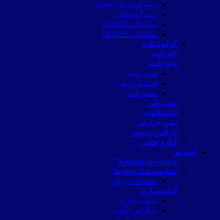
نیمه اتوماتیک (new)
نیمه اتوماتیک
مکانیکی DS8402
مکانیکی DS4055
کرایوستات
کلد پلیت
هات پلیت
هات پلیت
اسلاید وارمر
تیشو پلیت
مینی فور
تیشوفلوت
پنس حرارتی
پارافین ریموور
لوازم جانبی
آموزش
Troubleshooting
مقایسه میکروتوم ها
مشکلات برش
آماده سازی
نمونه برداری
پردازش بافت
فیکساسیون