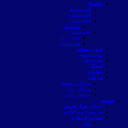
بافت ها
بافت مخاط
بافت ماهیچه
بافت عصب
بافت مغز
بافت همبند
بافت چربی
غدد لنفاوی
فروزن سکشن
تیغ میکروتوم
grossing
لیبلینگ
پاتولوژی
سرطان
سرطان استخوان
سرطان خون
سرطان پوست
خدمات
خدمات پس از فروش
سرویس دوره گارانتی
نصب و راه اندازی
آنلاین