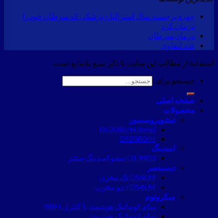
چهره برجسته سال استرالیا – پزشکی که سرطان خود را
درمان کرد
درمان سرطان
غدد لنفاوی
استفاده از مطالب این سایت با ذکر منبع بلامانع است.
جستجو برای:
صفحه اصلی
محصولات
تیشوپروسسور
DS2080/H (new)
DS2080/H
امبدینگ
DS 9903 تیشو امبدینگ سنتر
دیسپنسر
DS4LM تک مخزن
DS4LM+ دو مخزن
میکروتوم
تمام اتوماتیک هوشمند با کنترل WIFI
تمام اتوماتیک هوشمند