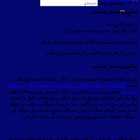
جستجو برای:
تیشوپروسسور دیدسبز
دارای 20 برنامه
(قابل افزایش به درخواست مشتری)
امکان نصب سیستم اطلاع رسانی از طریق پبامک
دارای 12 ظرف جداگانه برای آماده سازی بافت
تیشوپروسسور چیست
پس از انجام عملیات نمونه برداری ، حال زمان آماده سازی بافت
است.
آماده سازی بافت شامل مراحل فیکساسیون،آبگیری، شفاف
سازی و
غوطه وری در پارافین می باشد که پیش تر در مقالات قبلی
آنها را بطور مفصل توضیح داده ایم. لیکن برای انجام دقیق و صحیح
تمامی این مراحل به دستگاهی نیاز داریم که سلامت بافت را حفظ
کند و ضمن انجام عملیات فوق، به بافت نمونه آسیب وارد نکند. این
دستگاه اصطلاحا تیشوپروسسور یا پردازشگر بافت نام دارد.
برای اینکه در چرخه پردازش، بافت های ارزشمند شما آسیب نبینند