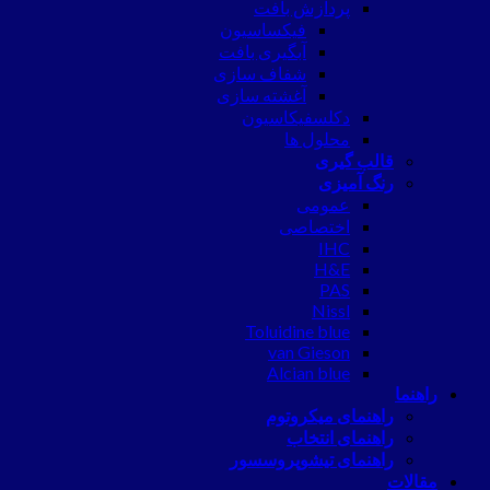
پردازش بافت
فیکساسیون
آبگیری بافت
شفاف سازی
آغشته سازی
دکلسفیکاسیون
محلول ها
قالب گیری
رنگ آمیزی
عمومی
اختصاصی
IHC
H&E
PAS
Nissl
Toluidine blue
van Gieson
Alcian blue
راهنما
راهنمای میکروتوم
راهنمای انتخاب
راهنمای تیشوپروسسور
مقالات