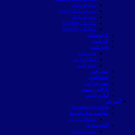
تمام اتوماتیک
نیمه اتوماتیک (new)
نیمه اتوماتیک
مکانیکی DS8402
مکانیکی DS4055
کرایوستات
کلد پلیت
هات پلیت
هات پلیت
اسلاید وارمر
تیشو پلیت
مینی فور
تیشوفلوت
پنس حرارتی
پارافین ریموور
لوازم جانبی
آموزش
Troubleshooting
مقایسه میکروتوم ها
مشکلات برش
آماده سازی
نمونه برداری