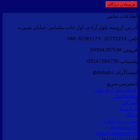
اطلاعات تماس
آدرس:
ارومیه، بلوار آزادی، اول جاده سلماس، خیابان بصیرت
تلفن:
32771214 - 32781173-044
فروش:
09924397534
پشتیبانی:
09147284778
اینستاگرام:
didsabz@
دسترسی سریع
خدمات پس از فروش
صفحه اصلی
آموزش
درباره ما
وبلاگ
نصب و راه اندازی
www.imed.ir
www.iranlabexpo.ir
جدید‌ترین نوشته‌ها