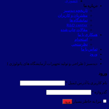
حضوری
درباره ما
تاریخچه دیدسبز
مشتریان و کاربران
نمایشگاه ها
R&D center
مقالات چاپ شده
همکاری با ما
استخدام
نظرسنجی
تماس با ما
ورود
دیدسبز ( طراحی و تولید تجهیزات آزمایشگاه های پاتولوژی )
ورود
نام کاربری یا آدرس ایمیل
*
گذرواژه
*
مرا به خاطر بسپار
ورود