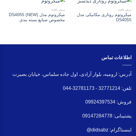
برش بافت
برش بافت
میکروتوم روتاری مکانیکی مدل
میکروتوم مدل (NEW) DS4055
DS4055
مخصوص صنایع بسته بندی
اطلاعات تماس
آدرس:
ارومیه، بلوار آزادی، اول جاده سلماس، خیابان بصیرت
تلفن:
32771214 - 32781173-044
فروش:
09924397534
پشتیبانی:
09147284778
اینستاگرام:
didsabz@