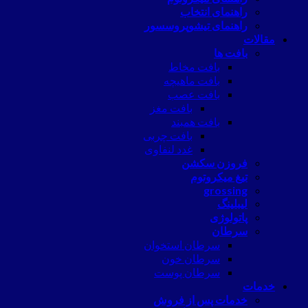
راهنمای انتخاب
راهنمای تیشوپروسسور
مقالات
بافت ها
بافت مخاط
بافت ماهیچه
بافت عصب
بافت مغز
بافت همبند
بافت چربی
غدد لنفاوی
فروزن سکشن
تیغ میکروتوم
grossing
لیبلینگ
پاتولوژی
سرطان
سرطان استخوان
سرطان خون
سرطان پوست
خدمات
خدمات پس از فروش