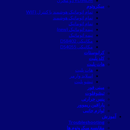
DS4LM+ دو مخزن
میکروتوم
تمام اتوماتیک هوشمند با کنترل WIFI
تمام اتوماتیک هوشمند
تمام اتوماتیک
نیمه اتوماتیک (new)
نیمه اتوماتیک
مکانیکی DS8402
مکانیکی DS4055
کرایوستات
کلد پلیت
هات پلیت
هات پلیت
اسلاید وارمر
تیشو پلیت
مینی فور
تیشوفلوت
پنس حرارتی
پارافین ریموور
لوازم جانبی
آموزش
Troubleshooting
مقایسه میکروتوم ها