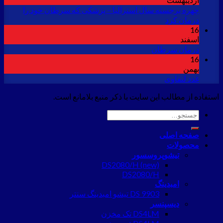
چهره برجسته سال استرالیا – پزشکی که سرطان خود را
درمان کرد
16
اسفند
درمان سرطان
16
بهمن
غدد لنفاوی
استفاده از مطالب این سایت با ذکر منبع بلامانع است.
جستجو
برای:
صفحه اصلی
محصولات
تیشوپروسسور
DS2080/H (new)
DS2080/H
امبدینگ
DS 9903 تیشو امبدینگ سنتر
دیسپنسر
DS4LM تک مخزن