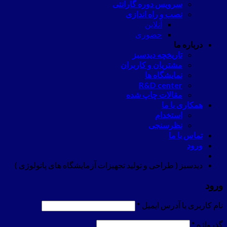
سرویس دوره گارانتی
نصب و راه اندازی
آنلاین
حضوری
درباره ما
تاریخچه دیدسبز
مشتریان و کاربران
نمایشگاه ها
R&D center
مقالات چاپ شده
همکاری با ما
استخدام
نظرسنجی
تماس با ما
ورود
دیدسبز ( طراحی و تولید تجهیزات آزمایشگاه های پاتولوژی )
ورود
نام کاربری یا آدرس ایمیل
*
گذرواژه
*