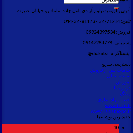
برای:
آدرس:
ارومیه، بلوار آزادی، اول جاده سلماس، خیابان بصیرت
تلفن:
32771214 - 32781173-044
فروش:
09924397534
پشتیبانی:
09147284778
اینستاگرام:
didsabz@
دسترسی سریع
خدمات پس از فروش
صفحه اصلی
آموزش
درباره ما
وبلاگ
نصب و راه اندازی
www.imed.ir
www.iranlabexpo.ir
جدید‌ترین نوشته‌ها
30
اردیبهشت