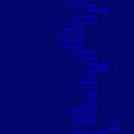
مشکلات برش
آماده سازی
نمونه برداری
پردازش بافت
فیکساسیون
آبگیری بافت
شفاف سازی
آغشته سازی
دکلسفیکاسیون
محلول ها
قالب گیری
رنگ آمیزی
عمومی
اختصاصی
IHC
H&E
PAS
Nissl
Toluidine blue
van Gieson
Alcian blue
راهنما
راهنمای میکروتوم