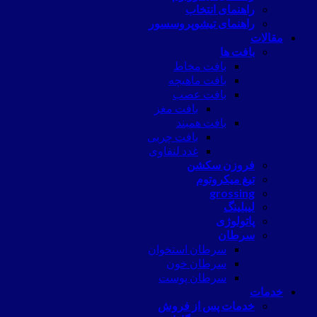
راهنمای انتخاب
راهنمای تیشوپروسسور
مقالات
بافت ها
بافت مخاط
بافت ماهیچه
بافت عصب
بافت مغز
بافت همبند
بافت چربی
غدد لنفاوی
فروزن سکشن
تیغ میکروتوم
grossing
لیبلینگ
پاتولوژی
سرطان
سرطان استخوان
سرطان خون
سرطان پوست
خدمات
خدمات پس از فروش