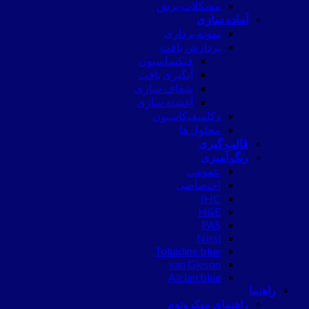
مشکلات برش
آماده سازی
نمونه برداری
پردازش بافت
فیکساسیون
آبگیری بافت
شفاف سازی
آغشته سازی
دکلسفیکاسیون
محلول ها
قالب گیری
رنگ آمیزی
عمومی
اختصاصی
IHC
H&E
PAS
Nissl
Toluidine blue
van Gieson
Alcian blue
راهنما
راهنمای میکروتوم