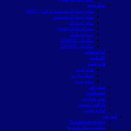
میکروتوم
تمام اتوماتیک هوشمند با کنترل WIFI
تمام اتوماتیک هوشمند
تمام اتوماتیک
نیمه اتوماتیک (new)
نیمه اتوماتیک
مکانیکی DS8402
مکانیکی DS4055
کرایوستات
کلد پلیت
هات پلیت
هات پلیت
اسلاید وارمر
تیشو پلیت
مینی فور
تیشوفلوت
پنس حرارتی
پارافین ریموور
لوازم جانبی
آموزش
Troubleshooting
مقایسه میکروتوم ها