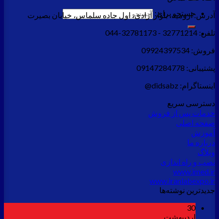
جستجو برای:
آدرس:
ارومیه، بلوار آزادی، اول جاده سلماس، خیابان بصیرت
تلفن:
32771214 - 32781173-044
فروش:
09924397534
پشتیبانی:
09147284778
اینستاگرام:
didsabz@
دسترسی سریع
خدمات پس از فروش
صفحه اصلی
آموزش
درباره ما
وبلاگ
نصب و راه اندازی
www.imed.ir
www.iranlabexpo.ir
جدید‌ترین نوشته‌ها
30
اردیبهشت