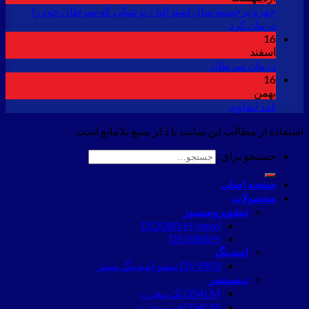
چهره برجسته سال استرالیا – پزشکی که سرطان خود را
درمان کرد
16
اسفند
درمان سرطان
16
بهمن
غدد لنفاوی
استفاده از مطالب این سایت با ذکر منبع بلامانع است.
جستجو برای:
صفحه اصلی
محصولات
تیشوپروسسور
DS2080/H (new)
DS2080/H
امبدینگ
DS 9903 تیشو امبدینگ سنتر
دیسپنسر
DS4LM تک مخزن
DS4LM+ دو مخزن