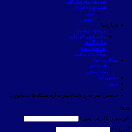
سرویس دوره گارانتی
نصب و راه اندازی
آنلاین
حضوری
درباره ما
تاریخچه دیدسبز
مشتریان و کاربران
نمایشگاه ها
R&D center
مقالات چاپ شده
همکاری با ما
استخدام
نظرسنجی
تماس با ما
ورود
دیدسبز ( طراحی و تولید تجهیزات آزمایشگاه های پاتولوژی )
ورود
نام کاربری یا آدرس ایمیل
*
گذرواژه
*