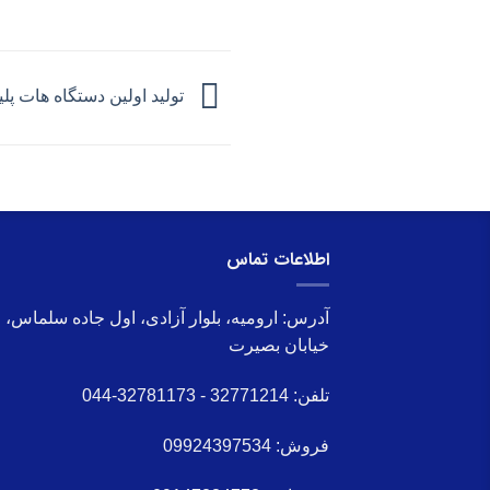
تولید اولین دستگاه هات پلیت 
اطلاعات تماس
آدرس:
ارومیه، بلوار آزادی، اول جاده سلماس،
خیابان بصیرت
تلفن:
32771214 - 32781173-044
فروش:
09924397534