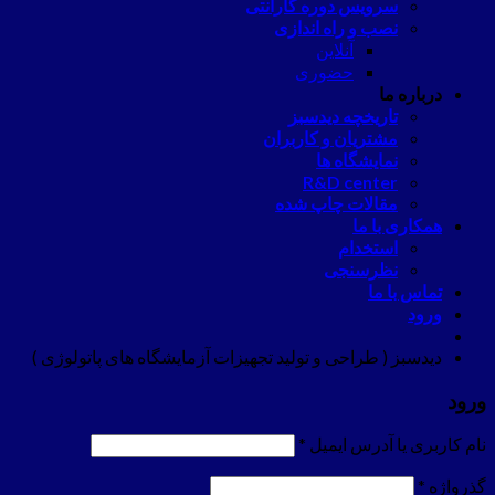
سرویس دوره گارانتی
نصب و راه اندازی
آنلاین
حضوری
درباره ما
تاریخچه دیدسبز
مشتریان و کاربران
نمایشگاه ها
R&D center
مقالات چاپ شده
همکاری با ما
استخدام
نظرسنجی
تماس با ما
ورود
دیدسبز ( طراحی و تولید تجهیزات آزمایشگاه های پاتولوژی )
ورود
نام کاربری یا آدرس ایمیل
*
گذرواژه
*