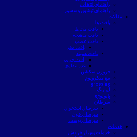
راهنمای انتخاب
راهنمای تیشوپروسسور
مقالات
بافت ها
بافت مخاط
بافت ماهیچه
بافت عصب
بافت مغز
بافت همبند
بافت چربی
غدد لنفاوی
فروزن سکشن
تیغ میکروتوم
grossing
لیبلینگ
پاتولوژی
سرطان
سرطان استخوان
سرطان خون
سرطان پوست
خدمات
خدمات پس از فروش