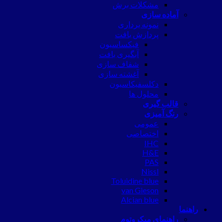
مشکلات برش
آماده سازی
نمونه برداری
پردازش بافت
فیکساسیون
آبگیری بافت
شفاف سازی
آغشته سازی
دکلسفیکاسیون
محلول ها
قالب گیری
رنگ آمیزی
عمومی
اختصاصی
IHC
H&E
PAS
Nissl
Toluidine blue
van Gieson
Alcian blue
راهنما
راهنمای میکروتوم