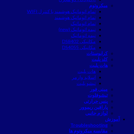
میکروتوم
تمام اتوماتیک هوشمند با کنترل WIFI
تمام اتوماتیک هوشمند
تمام اتوماتیک
نیمه اتوماتیک (new)
نیمه اتوماتیک
مکانیکی DS8402
مکانیکی DS4055
کرایوستات
کلد پلیت
هات پلیت
هات پلیت
اسلاید وارمر
تیشو پلیت
مینی فور
تیشوفلوت
پنس حرارتی
پارافین ریموور
لوازم جانبی
آموزش
Troubleshooting
مقایسه میکروتوم ها