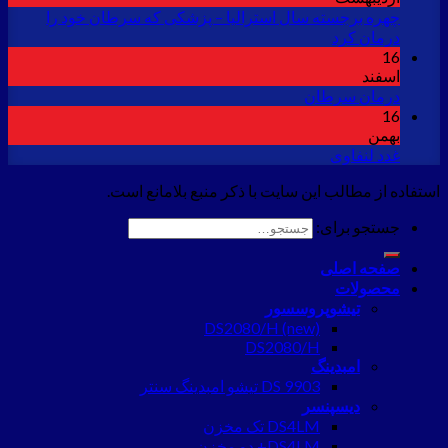
چهره برجسته سال استرالیا – پزشکی که سرطان خود را
درمان کرد
16
اسفند
درمان سرطان
16
بهمن
غدد لنفاوی
استفاده از مطالب این سایت با ذکر منبع بلامانع است.
جستجو برای:
صفحه اصلی
محصولات
تیشوپروسسور
DS2080/H (new)
DS2080/H
امبدینگ
DS 9903 تیشو امبدینگ سنتر
دیسپنسر
DS4LM تک مخزن
DS4LM+ دو مخزن