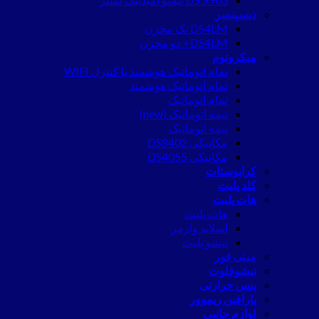
دیسپنسر
DS4LM تک مخزن
DS4LM+ دو مخزن
میکروتوم
تمام اتوماتیک هوشمند با کنترل WIFI
تمام اتوماتیک هوشمند
تمام اتوماتیک
نیمه اتوماتیک (new)
نیمه اتوماتیک
مکانیکی DS8402
مکانیکی DS4055
کرایوستات
کلد پلیت
هات پلیت
هات پلیت
اسلاید وارمر
تیشو پلیت
مینی فور
تیشوفلوت
پنس حرارتی
پارافین ریموور
لوازم جانبی