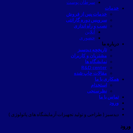
سرطان پوست
خدمات
خدمات پس از فروش
سرویس دوره گارانتی
نصب و راه اندازی
آنلاین
حضوری
درباره ما
تاریخچه دیدسبز
مشتریان و کاربران
نمایشگاه ها
R&D center
مقالات چاپ شده
همکاری با ما
استخدام
نظرسنجی
تماس با ما
ورود
دیدسبز ( طراحی و تولید تجهیزات آزمایشگاه های پاتولوژی )
ورود