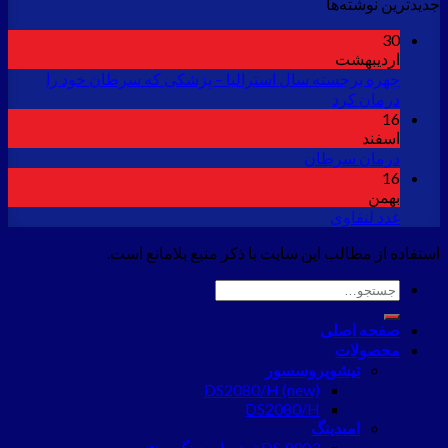
جدید‌ترین نوشته‌ها
30
اردیبهشت
چهره برجسته سال استرالیا – پزشکی که سرطان خود را
درمان کرد
16
اسفند
درمان سرطان
16
بهمن
غدد لنفاوی
استفاده از مطالب این سایت با ذکر منبع بلامانع است.
جستجو
برای:
صفحه اصلی
محصولات
تیشوپروسسور
DS2080/H (new)
DS2080/H
امبدینگ
DS 9903 تیشو امبدینگ سنتر