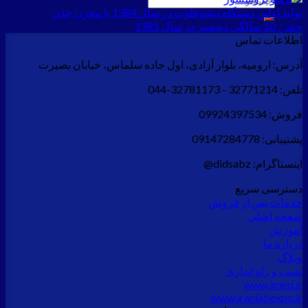
تولید اولین دستگاه تیشوفلوت در سال 1384 با مخزن چدن
برای:
جشن 10 سالگی دیدسبز در سال 1385
اطلاعات تماس
آدرس:
ارومیه، بلوار آزادی، اول جاده سلماس، خیابان بصیرت
تلفن:
32771214 - 32781173-044
فروش:
09924397534
پشتیبانی:
09147284778
اینستاگرام:
didsabz@
دسترسی سریع
خدمات پس از فروش
صفحه اصلی
آموزش
درباره ما
وبلاگ
نصب و راه اندازی
www.imed.ir
www.iranlabexpo.ir