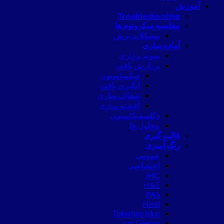
آموزش
Troubleshooting
مقایسه میکروتوم ها
مشکلات برش
آماده سازی
نمونه برداری
پردازش بافت
فیکساسیون
آبگیری بافت
شفاف سازی
آغشته سازی
دکلسفیکاسیون
محلول ها
قالب گیری
رنگ آمیزی
عمومی
اختصاصی
IHC
H&E
PAS
Nissl
Toluidine blue
van Gieson