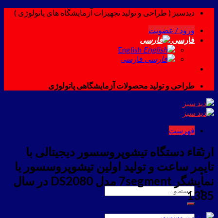
Skip
دیدسبز ( طراحی و تولید تجهیزات آزمایشگاه های پاتولوژی )
to
ورود / عضویت
content
فارسی
English
فارسی
طراحی و تولید محصولات آزمایشگاهی پاتولوژی
فهرست
ارتقاء دستگاه تیشوپروسسور دیجیتالی با
تایمر ساعت و تولید اولین تیشوپروسسور با
نمایشگر 7segment مدل DS2080 در سال
جستجو
1385
برای:
جستجو