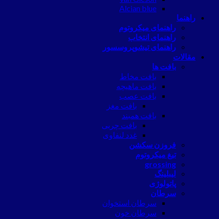
Alcian blue
راهنما
راهنمای میکروتوم
راهنمای انتخاب
راهنمای تیشوپروسسور
مقالات
بافت ها
بافت مخاط
بافت ماهیچه
بافت عصب
بافت مغز
بافت همبند
بافت چربی
غدد لنفاوی
فروزن سکشن
تیغ میکروتوم
grossing
لیبلینگ
پاتولوژی
سرطان
سرطان استخوان
سرطان خون