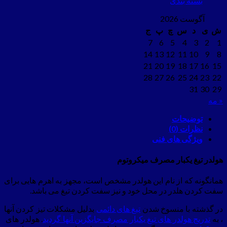
بسته بندی
آگوست 2026
ش
ی
د
س
چ
پ
ج
7
6
5
4
3
2
1
14
13
12
11
10
9
8
21
20
19
18
17
16
15
28
27
26
25
24
23
22
31
30
29
« مه
توضیحات
نظرات (0)
ویژگی های فنی
هولدر تیغ یکبار مصرف میکروتوم
همانگونه که از نام این هولدر مشخص است، مجهز به اهرم هایی برای
سفت کردن هلدر در محل خود و نیز سفت کردن تیغ می باشد.
در گذشته با منسوخ شدن
تیغ های دائمی
بدلیل مشکلات تیز کردن آنها
، به
تدریج هولدر های تیغ یکبار مصرف جایگزین آنها گردید
. هولدر های