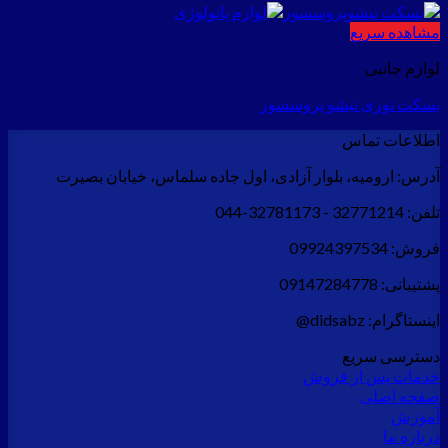
مشاهده سریع
لوازم جانبی
بسکت توری تیشو پروسسور
اطلاعات تماس
آدرس:
ارومیه، بلوار آزادی، اول جاده سلماس، خیابان بصیرت
تلفن:
32771214 - 32781173-044
فروش:
09924397534
پشتیبانی:
09147284778
اینستاگرام:
didsabz@
دسترسی سریع
خدمات پس از فروش
صفحه اصلی
آموزش
درباره ما