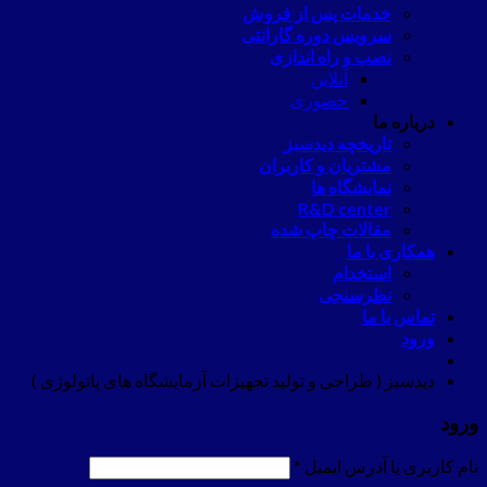
خدمات پس از فروش
سرویس دوره گارانتی
نصب و راه اندازی
آنلاین
حضوری
درباره ما
تاریخچه دیدسبز
مشتریان و کاربران
نمایشگاه ها
R&D center
مقالات چاپ شده
همکاری با ما
استخدام
نظرسنجی
تماس با ما
ورود
دیدسبز ( طراحی و تولید تجهیزات آزمایشگاه های پاتولوژی )
ورود
نام کاربری یا آدرس ایمیل
*