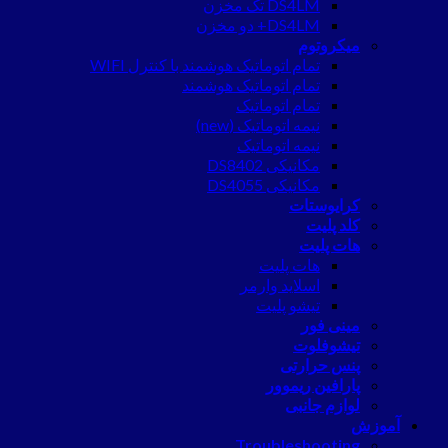
DS4LM تک مخزن
DS4LM+ دو مخزن
میکروتوم
تمام اتوماتیک هوشمند با کنترل WIFI
تمام اتوماتیک هوشمند
تمام اتوماتیک
نیمه اتوماتیک (new)
نیمه اتوماتیک
مکانیکی DS8402
مکانیکی DS4055
کرایوستات
کلد پلیت
هات پلیت
هات پلیت
اسلاید وارمر
تیشو پلیت
مینی فور
تیشوفلوت
پنس حرارتی
پارافین ریموور
لوازم جانبی
آموزش
Troubleshooting