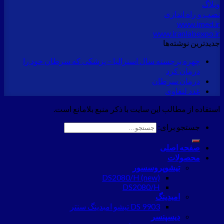
وبلاگ
نصب و راه اندازی
www.imed.ir
www.iranlabexpo.ir
جدید‌ترین نوشته‌ها
چهره برجسته سال استرالیا – پزشکی که سرطان خود را
درمان کرد
درمان سرطان
غدد لنفاوی
استفاده از مطالب این سایت با ذکر منبع بلامانع است.
جستجو برای:
صفحه اصلی
محصولات
تیشوپروسسور
DS2080/H (new)
DS2080/H
امبدینگ
DS 9903 تیشو امبدینگ سنتر
دیسپنسر