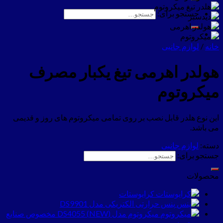
جستجو برای:
خانه
/
لوازم جانبی
هولدر اهرمی تیغ یکبار مصرف
میکروتوم
این نوع هلدر قابل نصب بر روی تمامی میکروتوم های روز و قدیمی
می باشد.
دسته:
لوازم جانبی
جستجو برای:
محصولات
کرایوستات
پنس حرارتی الکتریکی مدل DS9901
میکروتوم مدل (NEW) DS4055 مخصوص صنایع