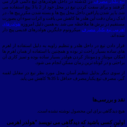
تیغ یکبار مصرف
در گذشته در داخل هولدرهای تیغ دائمی قرار می
گرفتند و برای سفت کردن تیغ در محل خود از 2 یا 3 پیچ استفاده می
شد. با پر شدن پارافین داخل محل پیچ ها و بسته شدن مکرر پیچ ها ، در
اندک زمان دقت این هلدر ها کاهش می یافت و اثرات سوء آن بصورت
مستقیم در برش ها ملاحظه می شد. به همین دلیل امروزه
هولدرهای
اهرمی تیغ یکبار مصرف
میکروتوم جایگزین هولدرهای قدیمی پیچ دار
شده اند.
قرار دادن تیغ در داخل هلدر و تنظیم زاویه به دلیل استفاده از اهرم
های ساده بسیار راحت تر بوده و همچنین با استفاده از همان اهرم ها
امکان مونتاژ و دِمونتاژ کردن هولدر بسیار ساده بوده و تمیز کاری آن
براحتی و در کوتاه ترین زمان ممکن انجام می شود.
از سوی دیگر بدلیل تنظیم آسان محل مورد نظر تیغ در مقابل لقمه
گیر، مصرف تیغ یکبارمصرف حداقل تا 35% کاهش می یابد.
نقد و بررسی‌ها
هیچ دیدگاهی برای این محصول نوشته نشده است.
اولین کسی باشید که دیدگاهی می نویسد “هولدر اهرمی