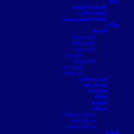
راهنما
راهنمای میکروتوم
راهنمای انتخاب
راهنمای تیشوپروسسور
مقالات
بافت ها
بافت مخاط
بافت ماهیچه
بافت عصب
بافت مغز
بافت همبند
بافت چربی
غدد لنفاوی
فروزن سکشن
تیغ میکروتوم
grossing
لیبلینگ
پاتولوژی
سرطان
سرطان استخوان
سرطان خون
سرطان پوست
خدمات