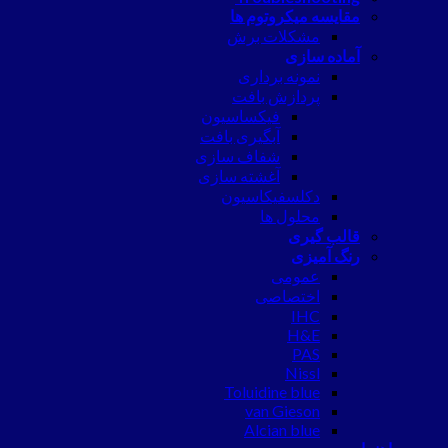
مقایسه میکروتوم ها
مشکلات برش
آماده سازی
نمونه برداری
پردازش بافت
فیکساسیون
آبگیری بافت
شفاف سازی
آغشته سازی
دکلسفیکاسیون
محلول ها
قالب گیری
رنگ آمیزی
عمومی
اختصاصی
IHC
H&E
PAS
Nissl
Toluidine blue
van Gieson
Alcian blue