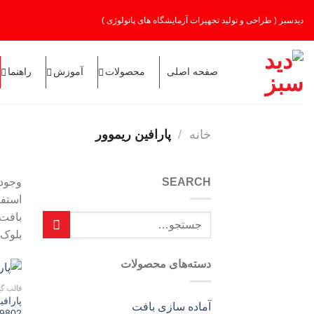
Ski
دیدسبز ( طراحی و تولید تجهیزات آزمایشگاه های پاتولوژی )
t
conten
صفحه اصلی
محصولات
آموزش
راهنما
خانه
/
پارافین ریموور
SEARCH
وجود 
استفا
بافت 
بلوک 
دسته‌های محصولات
قالب گ
پارافی
آماده سازی بافت
9802