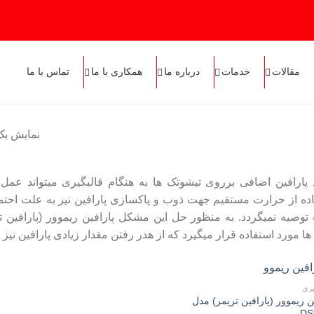
مقالات
خدمات
درباره ما
همکاری با ما
تماس با ما
نمایش یک
پارافین اضافی برروی تیشوتک ها به هنگام قالبگیری میتواند عم
ده از حرارت مستقیم جهت ذوب و پاکسازی پارافین نیز به علت احت
توصیه نمیگردد. به منظور حل این مشکل پارافین ریموور (پارافین 
ها مورد استفاده قرار میگیرد که از هدر رفتن مقدار زیادی پارافین نیز
یری
ن ریموور (پارافین تریمر) مدل
DS