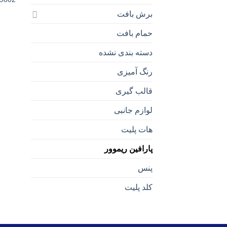
برش بافت
حمام بافت
دسته بندی نشده
رنگ آمیزی
قالب گیری
لوازم جانبی
هات پلیت
پارافین ریموور
پنس
کلد پلیت